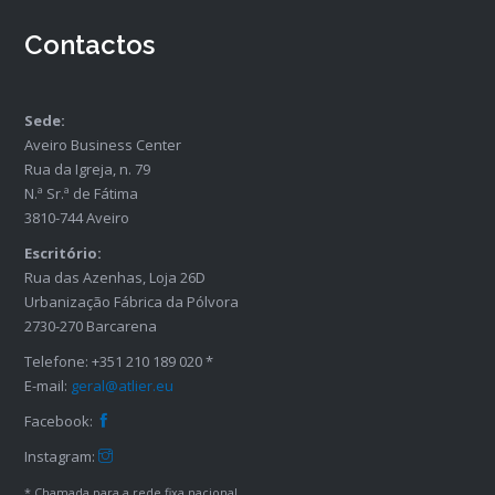
Contactos
Sede:
Aveiro Business Center
Rua da Igreja, n. 79
N.ª Sr.ª de Fátima
3810-744 Aveiro
Escritório:
Rua das Azenhas, Loja 26D
Urbanização Fábrica da Pólvora
2730-270 Barcarena
Telefone: +351 210 189 020 *
E-mail:
geral@atlier.eu
Facebook:
Instagram:
* Chamada para a rede fixa nacional